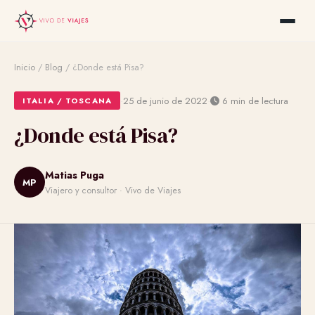
Inicio
/
Blog
/
¿Donde está Pisa?
·
·
25 de junio de 2022
6 min de lectura
ITALIA / TOSCANA
¿Donde está Pisa?
Matias Puga
MP
Viajero y consultor · Vivo de Viajes