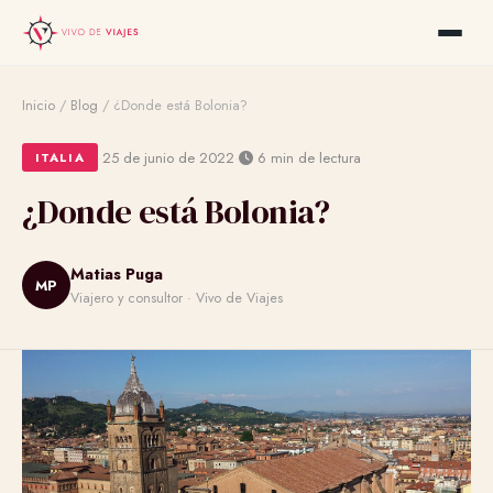
Inicio
/
Blog
/
¿Donde está Bolonia?
·
·
25 de junio de 2022
6 min de lectura
ITALIA
¿Donde está Bolonia?
Matias Puga
MP
Viajero y consultor · Vivo de Viajes