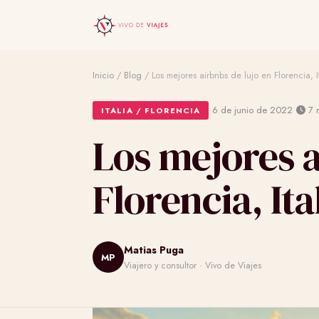
Inicio
/
Blog
/
Los mejores airbnbs de lujo en Florencia, I
·
·
6 de junio de 2022
7 m
ITALIA / FLORENCIA
Los mejores a
Florencia, Ita
Matias Puga
MP
Viajero y consultor · Vivo de Viajes