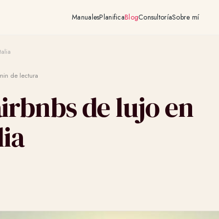
Manuales
Planifica
Blog
Consultoría
Sobre mí
talia
in de lectura
irbnbs de lujo en
lia