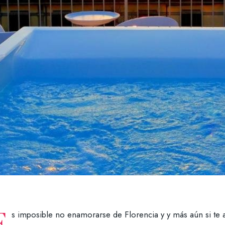
E
s imposible no enamorarse de Florencia y y más aún si te 