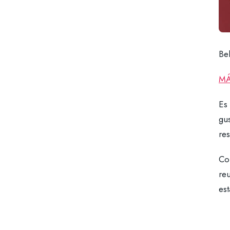
Be
MÁ
Es 
gus
re
Co
reu
est