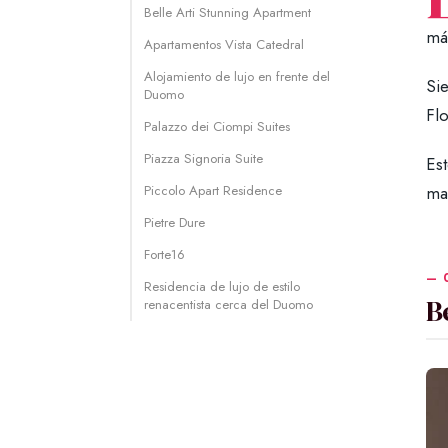
Belle Arti Stunning Apartment
má
Apartamentos Vista Catedral
Alojamiento de lujo en frente del
Si
Duomo
Fl
Palazzo dei Ciompi Suites
Piazza Signoria Suite
Est
Piccolo Apart Residence
ma
Pietre Dure
Forte16
Residencia de lujo de estilo
B
renacentista cerca del Duomo