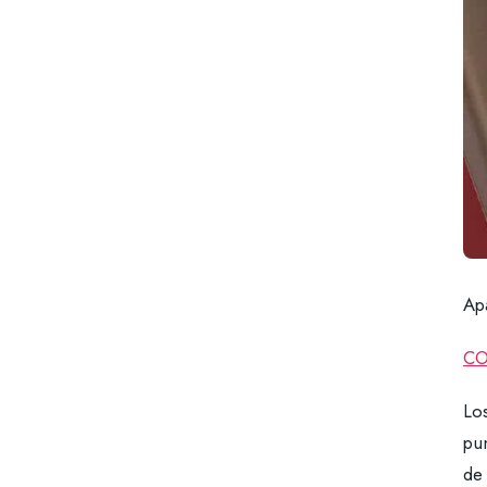
Ap
CO
Los
pu
de