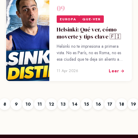
09
EUROPA
QUE-VER
Helsinki: Qué ver, cómo
moverte y tips clave 🇫🇮
Helsinki no te impresiona a primera
vista. No es París, no es Roma, no es
esa ciudad que te deja sin aliento a…
Leer →
11 Apr 2026
8
9
10
11
12
13
14
15
16
17
18
19