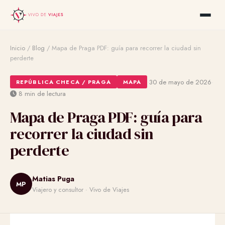
Inicio
/
Blog
/
Mapa de Praga PDF: guía para recorrer la ciudad sin
perderte
·
·
30 de mayo de 2026
REPÚBLICA CHECA / PRAGA
MAPA
8 min de lectura
Mapa de Praga PDF: guía para
recorrer la ciudad sin
perderte
Matias Puga
MP
Viajero y consultor · Vivo de Viajes