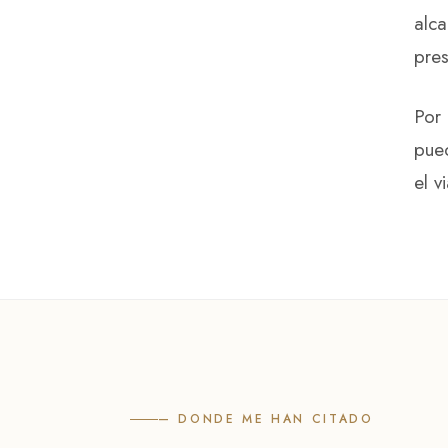
alca
pres
Por 
pued
el v
— DONDE ME HAN CITADO