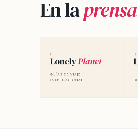
En la
prensa
I
II
Lonely
Planet
GUÍAS DE VIAJE ·
INTERNACIONAL
D