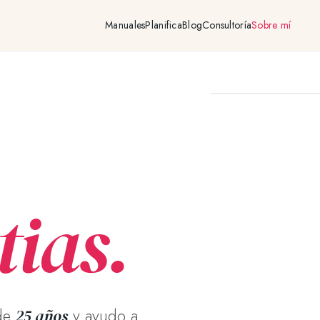
Manuales
Planifica
Blog
Consultoría
Sobre mí
foto · matias puga · pla
ias.
 de
y ayudo a
25 años