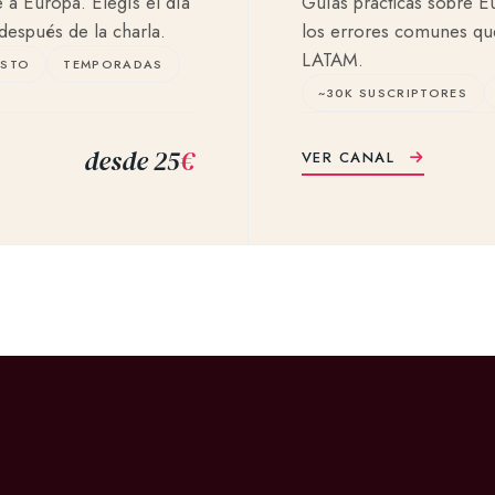
e a Europa. Elegís el día
Guías prácticas sobre Eu
después de la charla.
los errores comunes que 
LATAM.
ESTO
TEMPORADAS
~30K SUSCRIPTORES
desde 25
€
VER CANAL