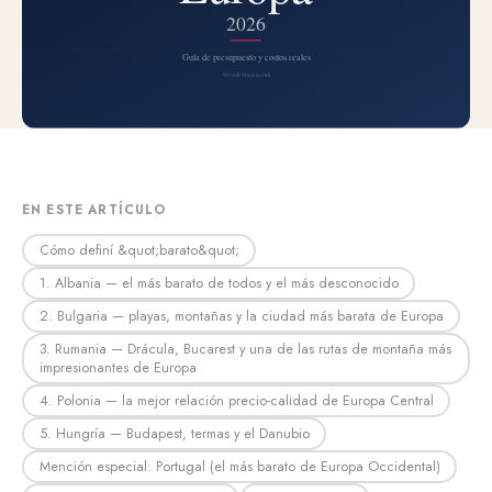
EN ESTE ARTÍCULO
Cómo definí &quot;barato&quot;
1. Albania — el más barato de todos y el más desconocido
2. Bulgaria — playas, montañas y la ciudad más barata de Europa
3. Rumania — Drácula, Bucarest y una de las rutas de montaña más
impresionantes de Europa
4. Polonia — la mejor relación precio-calidad de Europa Central
5. Hungría — Budapest, termas y el Danubio
Mención especial: Portugal (el más barato de Europa Occidental)