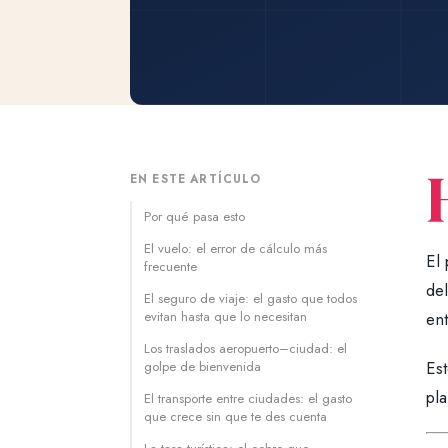
EN ESTE ARTÍCULO
Por qué pasa esto
El vuelo: el error de cálculo más
El
frecuente
del
El seguro de viaje: el gasto que todos
evitan hasta que lo necesitan
ent
Los traslados aeropuerto–ciudad: el
Es
golpe de bienvenida
pla
El transporte entre ciudades: el gasto
que crece sin que te des cuenta