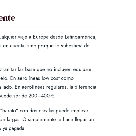
uente
ualquier viaje a Europa desde Latinoamérica,
a en cuenta, sino porque lo subestima de
ran tarifas base que no incluyen equipaje
uelo. En aerolíneas low cost como
ado. En aerolíneas regulares, la diferencia
s puede ser de 200–400 €.
"barato" con dos escalas puede implicar
son largas. O simplemente te hace llegar un
o ya pagada.