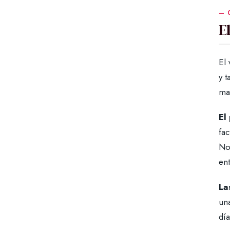
E
El
y 
ma
El
fa
No
en
La
un
dí