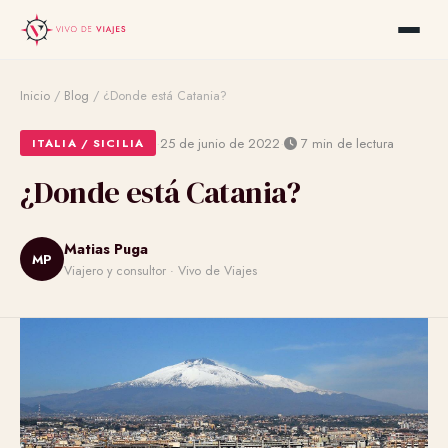
Inicio
/
Blog
/
¿Donde está Catania?
·
·
25 de junio de 2022
7 min de lectura
ITALIA / SICILIA
¿Donde está Catania?
Matias Puga
MP
Viajero y consultor · Vivo de Viajes