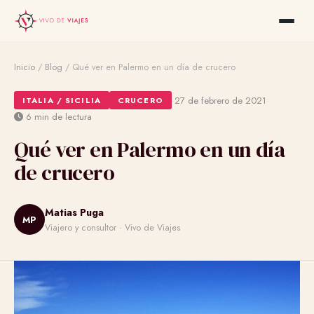
Inicio
/
Blog
/
Qué ver en Palermo en un día de crucero
·
·
27 de febrero de 2021
ITALIA / SICILIA
CRUCERO
6 min de lectura
Qué ver en Palermo en un día
de crucero
Matias Puga
MP
Viajero y consultor · Vivo de Viajes