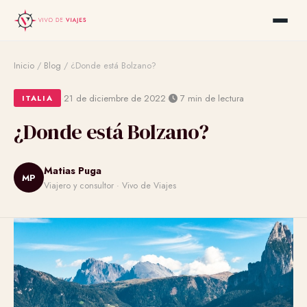
Inicio
/
Blog
/
¿Donde está Bolzano?
·
·
21 de diciembre de 2022
7 min de lectura
ITALIA
¿Donde está Bolzano?
Matias Puga
MP
Viajero y consultor · Vivo de Viajes