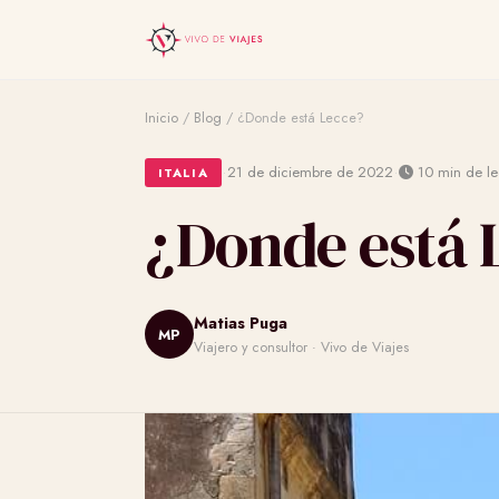
Inicio
/
Blog
/
¿Donde está Lecce?
·
·
21 de diciembre de 2022
10 min de le
ITALIA
¿Donde está 
Matias Puga
MP
Viajero y consultor · Vivo de Viajes