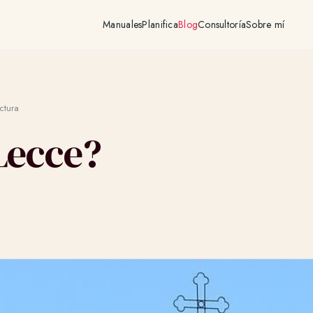
Manuales
Planifica
Blog
Consultoría
Sobre mí
ctura
Lecce?