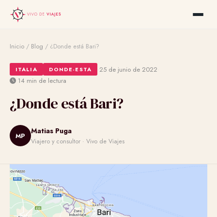
Inicio
/
Blog
/
¿Donde está Bari?
·
·
25 de junio de 2022
ITALIA
DONDE-ESTA
14 min de lectura
¿Donde está Bari?
Matias Puga
MP
Viajero y consultor · Vivo de Viajes