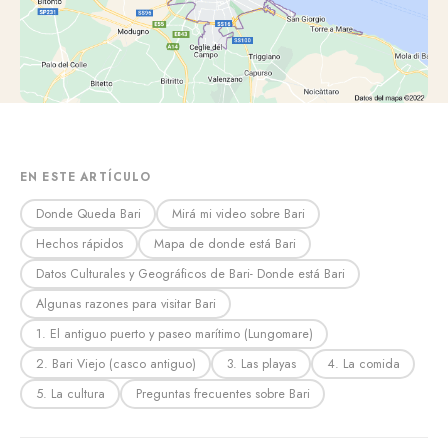
EN ESTE ARTÍCULO
Donde Queda Bari
Mirá mi video sobre Bari
Hechos rápidos
Mapa de donde está Bari
Datos Culturales y Geográficos de Bari- Donde está Bari
Algunas razones para visitar Bari
1. El antiguo puerto y paseo marítimo (Lungomare)
2. Bari Viejo (casco antiguo)
3. Las playas
4. La comida
5. La cultura
Preguntas frecuentes sobre Bari