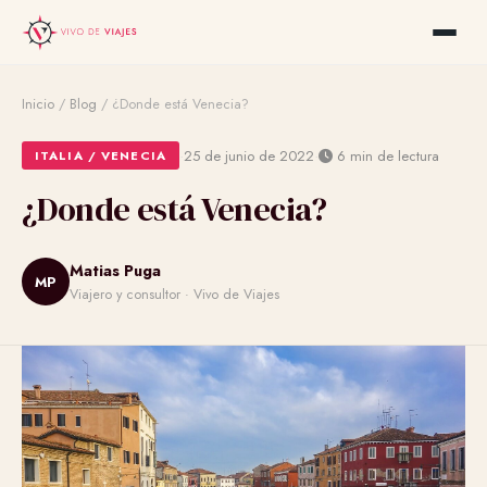
Inicio
/
Blog
/
¿Donde está Venecia?
·
·
25 de junio de 2022
6 min de lectura
ITALIA / VENECIA
¿Donde está Venecia?
Matias Puga
MP
Viajero y consultor · Vivo de Viajes