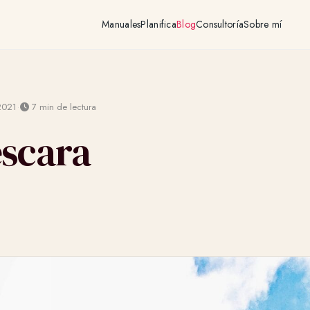
Manuales
Planifica
Blog
Consultoría
Sobre mí
·
2021
7 min de lectura
escara