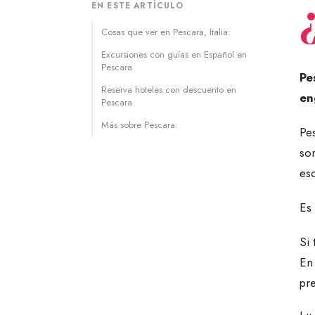
EN ESTE ARTÍCULO
Cosas que ver en Pescara, Italia:
Excursiones con guías en Español en
Pescara
Pe
Reserva hoteles con descuento en
en
Pescara
Más sobre Pescara:
Pe
so
es
Es 
Si 
En
pre