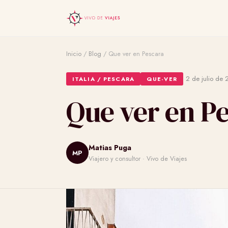
Inicio
/
Blog
/
Que ver en Pescara
·
2 de julio de 
ITALIA / PESCARA
QUE-VER
Que ver en P
Matias Puga
MP
Viajero y consultor · Vivo de Viajes