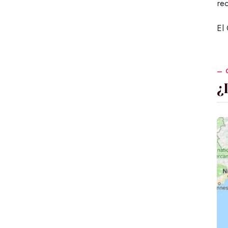
re
El
¿