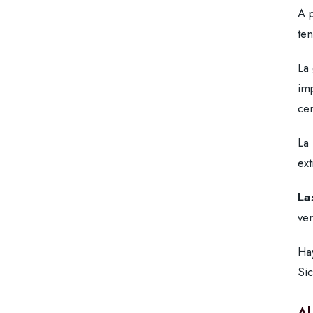
A 
ten
La 
imp
cen
La
ext
La
ve
Ha
Sic
Al