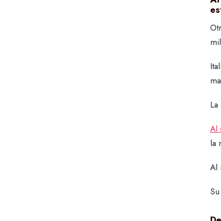
es
Ot
mi
Ita
ma
La
Al
la
Al
Su
De