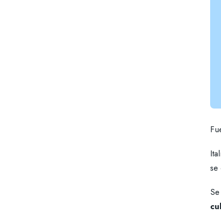
Fu
Ita
se
Se
cu