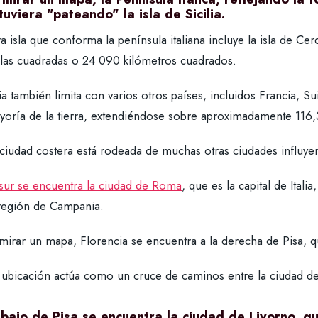
tuviera "pateando" la isla de Sicilia.
ra isla que conforma la península italiana incluye la isla de
llas cuadradas o 24 090 kilómetros cuadrados.
lia también limita con varios otros países, incluidos Francia, Sui
yoría de la tierra, extendiéndose sobre aproximadamente 116,
 ciudad costera está rodeada de muchas otras ciudades influyen
 sur se encuentra la ciudad de Roma
, que es la capital de Itali
 región de Campania.
 mirar un mapa, Florencia se encuentra a la derecha de Pisa, q
 ubicación actúa como un cruce de caminos entre la ciudad de
bajo de Pisa se encuentra la ciudad de Livorno, q