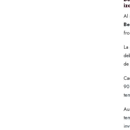
iz
Al
Be
fro
La
deb
de 
Cad
90 
tem
Au
te
inv