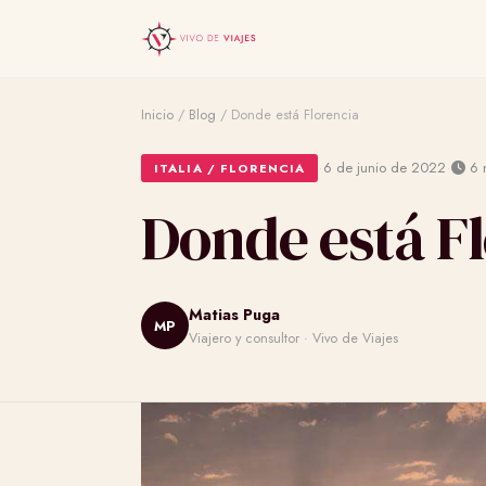
Inicio
/
Blog
/
Donde está Florencia
·
·
6 de junio de 2022
6 m
ITALIA / FLORENCIA
Donde está F
Matias Puga
MP
Viajero y consultor · Vivo de Viajes