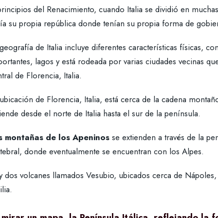
principios del Renacimiento, cuando Italia se dividió en much
ía su propia república donde tenían su propia forma de gobier
geografía de Italia incluye diferentes características físicas, 
ortantes, lagos y está rodeada por varias ciudades vecinas que
tral de Florencia, Italia.
 ubicación de Florencia, Italia, está cerca de la cadena mont
iende desde el norte de Italia hasta el sur de la península.
s montañas de los Apeninos
se extienden a través de la pe
rtebral, donde eventualmente se encuentran con los Alpes.
y dos volcanes llamados Vesubio, ubicados cerca de Nápoles, y
ilia.
 mirar un mapa, la Península Itálica, reflejando la