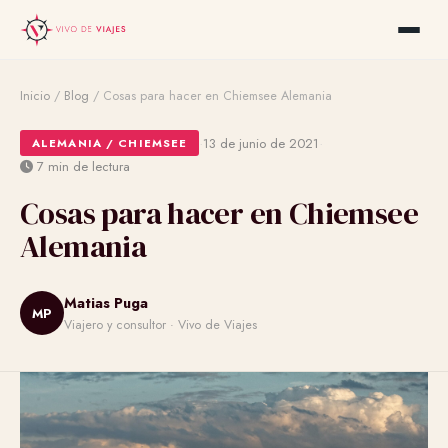
Inicio
/
Blog
/
Cosas para hacer en Chiemsee Alemania
·
·
13 de junio de 2021
ALEMANIA / CHIEMSEE
7 min de lectura
Cosas para hacer en Chiemsee
Alemania
Matias Puga
MP
Viajero y consultor · Vivo de Viajes