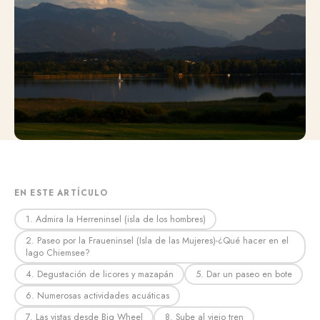
EN ESTE ARTÍCULO
1. Admira la Herreninsel (isla de los hombres)
2. Paseo por la Fraueninsel (Isla de las Mujeres)-¿Qué hacer en el
lago Chiemsee?
4. Degustación de licores y mazapán
5. Dar un paseo en bote
6. Numerosas actividades acuáticas
7. Las vistas desde Big Wheel
8. Sube al viejo tren