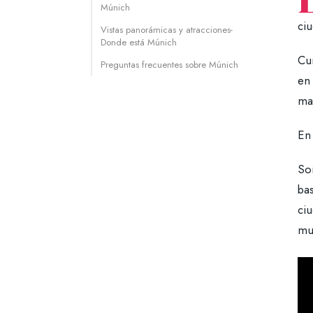
Múnich
ci
Vistas panorámicas y atracciones-
Donde está Múnich
Cur
Preguntas frecuentes sobre Múnich
en
mag
En 
So
ba
ci
mu