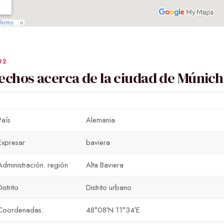
echos acerca de la ciudad de Múnich
País
Alemania
Expresar
baviera
Administración. región
Alta Baviera
Distrito
Distrito urbano
Coordenadas:
48°08′N 11°34′E