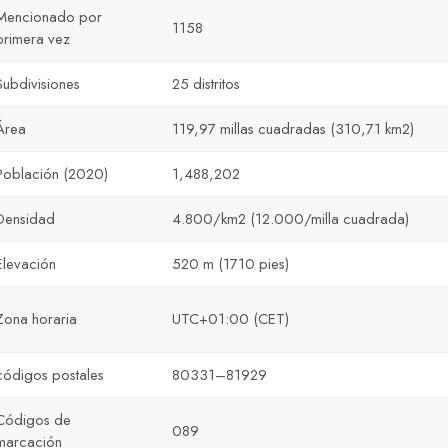
Mencionado por
1158
primera vez
Subdivisiones
25 distritos
Área
119,97 millas cuadradas (310,71 km2)
Población (2020)
1,488,202
Densidad
4.800/km2 (12.000/milla cuadrada)
Elevación
520 m (1710 pies)
Zona horaria
UTC+01:00 (CET)
códigos postales
80331–81929
Códigos de
089
marcación