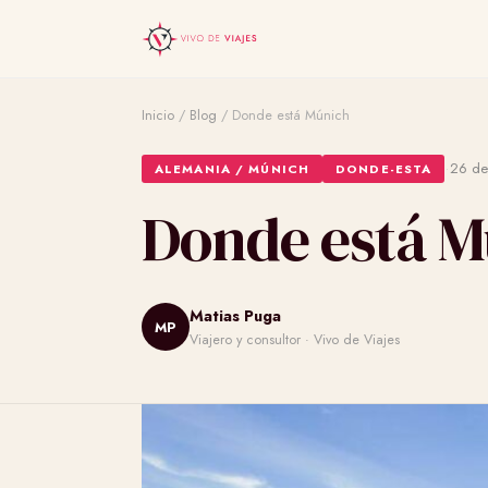
Inicio
/
Blog
/
Donde está Múnich
·
26 de
ALEMANIA / MÚNICH
DONDE-ESTA
Donde está M
Matias Puga
MP
Viajero y consultor · Vivo de Viajes