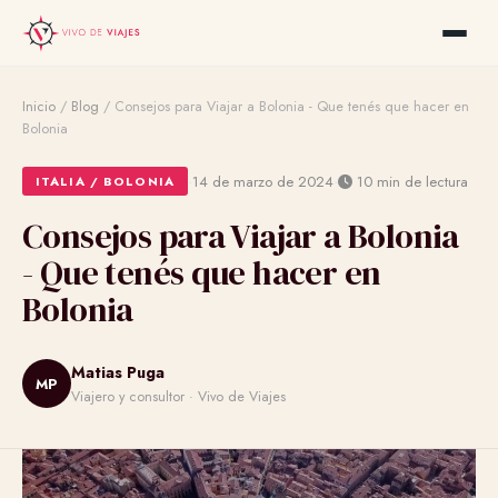
Inicio
/
Blog
/
Consejos para Viajar a Bolonia - Que tenés que hacer en
Bolonia
·
·
14 de marzo de 2024
10 min de lectura
ITALIA / BOLONIA
Consejos para Viajar a Bolonia
- Que tenés que hacer en
Bolonia
Matias Puga
MP
Viajero y consultor · Vivo de Viajes