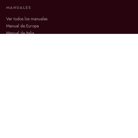
MANUALES
Ver todos los manuales
Manual de Europa
Manual de Italia
PLANIFICA
Blog
Sobre Matias
Consultoría 1·1
CONTACTO
info@vivodeviajes.com
Canal de YouTube
Reservar consultoría 1·1