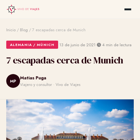
Inicio
/
Blog
/
7 escapadas cerca de Munich
·
·
13 de junio de 2021
4 min de lectura
ALEMANIA / MÚNICH
7 escapadas cerca de Munich
Matias Puga
MP
Viajero y consultor · Vivo de Viajes