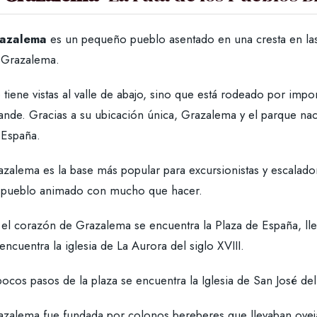
azalema
es un pequeño pueblo asentado en una cresta en las
 Grazalema.
 tiene vistas al valle de abajo, sino que está rodeado por i
ande. Gracias a su ubicación única, Grazalema y el parque nac
 España.
zalema es la base más popular para excursionistas y escalador
 pueblo animado con mucho que hacer.
 el corazón de Grazalema se encuentra la Plaza de España, lle
encuentra la iglesia de La Aurora del siglo XVIII.
ocos pasos de la plaza se encuentra la Iglesia de San José del
azalema fue fundada por colonos bereberes que llevaban ovejas