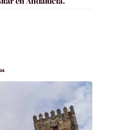
sitar en Andalucía.
a
os