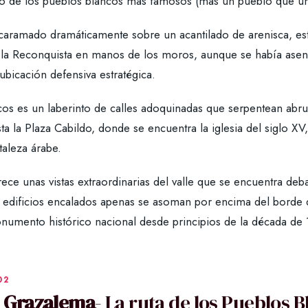
o de los pueblos blancos más famosos (más un pueblo que un 
caramado dramáticamente sobre un acantilado de arenisca, est
 la Reconquista en manos de los moros, aunque se había asen
ubicación defensiva estratégica.
os es un laberinto de calles adoquinadas que serpentean abrup
ta la Plaza Cabildo, donde se encuentra la iglesia del siglo XV
taleza árabe.
ece unas vistas extraordinarias del valle que se encuentra debaj
s edificios encalados apenas se asoman por encima del borde d
numento histórico nacional desde principios de la década de
. Grazalema
- La ruta de los Pueblos 