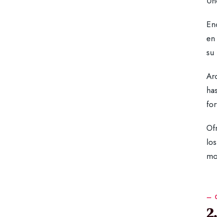
Un
En
en
su 
Arc
has
for
Ofr
lo
mo
2