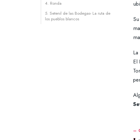
ubi
4. Ronda
5. Setenil de las Bodegas- La ruta de
Su
los pueblos blancos
man
ma
La 
El
Tor
pe
Al
Se