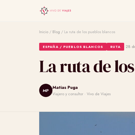
Inicio
/
Blog
/
La ruta de los pueblos blancos
·
28 d
ESPAÑA / PUEBLOS BLANCOS
RUTA
La ruta de lo
Matias Puga
MP
Viajero y consultor · Vivo de Viajes