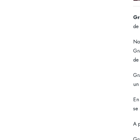
Gr
de
No
Gr
de
Gra
un
En
se 
A p
Gr