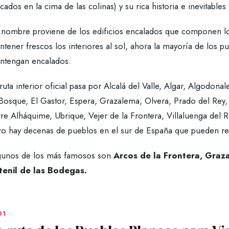
cados en la cima de las colinas) y su rica historia e inevitables 
 nombre proviene de los edificios encalados que componen los
tener frescos los interiores al sol, ahora la mayoría de los pu
ntengan encalados.
ruta interior oficial pasa por Alcalá del Valle, Algar, Algodon
 Bosque, El Gastor, Espera, Grazalema, Olvera, Prado del Rey,
re Alháquime, Ubrique, Vejer de la Frontera, Villaluenga del Ro
ro hay decenas de pueblos en el sur de España que pueden rec
gunos de los más famosos son
Arcos de la Frontera, Graza
tenil de las Bodegas.