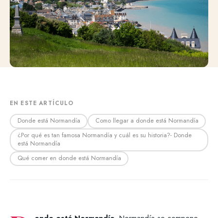
EN ESTE ARTÍCULO
Donde está Normandía
Como llegar a donde está Normandía
¿Por qué es tan famosa Normandía y cuál es su historia?- Donde
está Normandía
Qué comer en donde está Normandía
onde está Normandía
. Normandía se compone