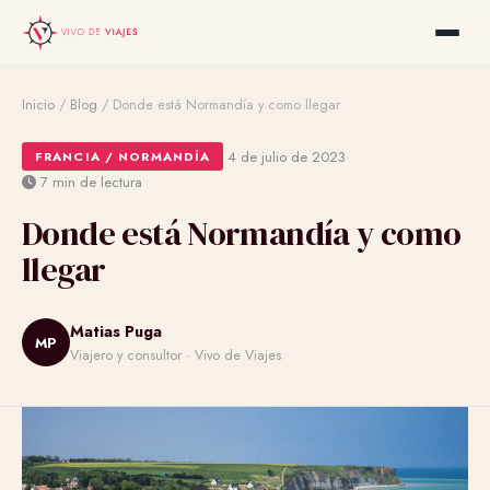
Inicio
/
Blog
/
Donde está Normandía y como llegar
·
·
4 de julio de 2023
FRANCIA / NORMANDÍA
7 min de lectura
Donde está Normandía y como
llegar
Matias Puga
MP
Viajero y consultor · Vivo de Viajes