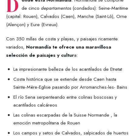
D
de cinco
departamentos
(condados): Seine-Maritime
(capital: Rouen), Calvados (Caen), Manche (Saint-Lô), Orne
(Alençon) y Eure (Evreux).
Con 350 millas de costa y playas, y paisajes ricamente
variados,
Normandía te ofrece una maravillosa
selección de paisajes y cultur
a:
La impresionante belleza de los acantilados de Etretat
Costa histórica que se extiende desde Caen hasta
Sainte-Mère-Eglise pasando por Arromanches-les- Bains
El río Sena serpenteando entre colinas boscosas y
acantilados calcáreos
Las colinas escarpadas de la Suisse Normande , la
emoción metropolitana de Rouen
Los campos y setos de Calvados, salpicados de huertos