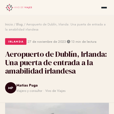
Inicio
/
Blog
/
Aeropuerto de Dublín, Irlanda: Una puerta de entrada a
la amabilidad irlandesa
·
·
27 de noviembre de 2023
13 min de lectura
IRLANDA
Aeropuerto de Dublín, Irlanda:
Una puerta de entrada a la
amabilidad irlandesa
Matias Puga
MP
Viajero y consultor · Vivo de Viajes