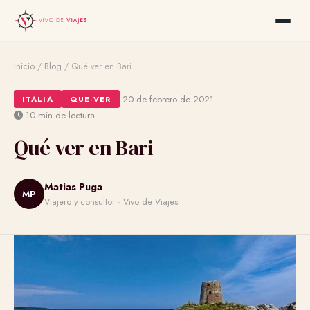
Inicio
/
Blog
/
Qué ver en Bari
·
·
20 de febrero de 2021
ITALIA
QUE-VER
10 min de lectura
Qué ver en Bari
Matias Puga
MP
Viajero y consultor · Vivo de Viajes