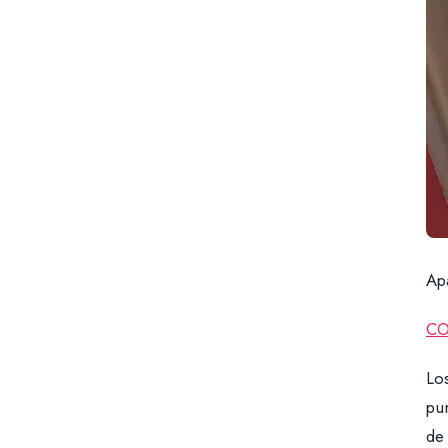
Ap
CO
Los
pu
de