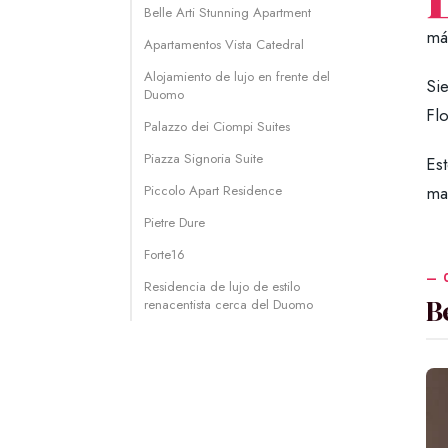
Belle Arti Stunning Apartment
má
Apartamentos Vista Catedral
Alojamiento de lujo en frente del
Si
Duomo
Fl
Palazzo dei Ciompi Suites
Piazza Signoria Suite
Est
Piccolo Apart Residence
ma
Pietre Dure
Forte16
Residencia de lujo de estilo
B
renacentista cerca del Duomo