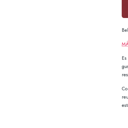
Be
MÁ
Es 
gus
re
Co
reu
est