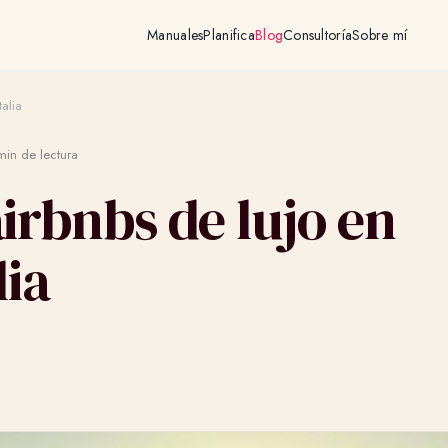
Manuales
Planifica
Blog
Consultoría
Sobre mí
talia
in de lectura
irbnbs de lujo en
lia