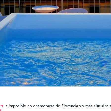
E
s imposible no enamorarse de Florencia y y más aún si te 