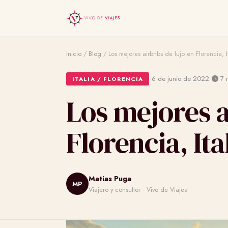
Inicio
/
Blog
/
Los mejores airbnbs de lujo en Florencia, I
·
·
6 de junio de 2022
7 m
ITALIA / FLORENCIA
Los mejores a
Florencia, Ita
Matias Puga
MP
Viajero y consultor · Vivo de Viajes