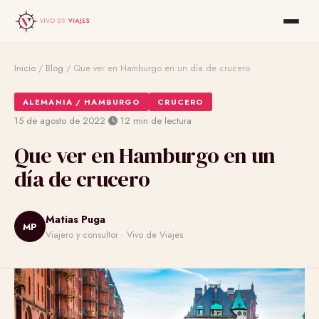
Inicio
/
Blog
/
Que ver en Hamburgo en un día de crucero
·
ALEMANIA / HAMBURGO
CRUCERO
·
15 de agosto de 2022
12 min de lectura
Que ver en Hamburgo en un
día de crucero
Matias Puga
MP
Viajero y consultor · Vivo de Viajes