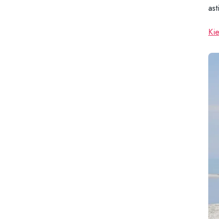
ast
Kie