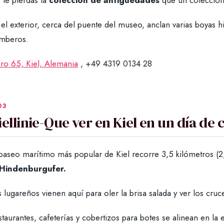
 te pierdas la
colección de antigüedades
que un coleccioni
el exterior, cerca del puente del museo, anclan varias boyas h
mberos.
ro 65, Kiel, Alemania
, +49 4319 0134 28
iellinie-Que ver en Kiel en un día de
paseo marítimo más popular de Kiel recorre 3,5 kilómetros (2,
 Hindenburgufer.
 lugareños vienen aquí para oler la brisa salada y ver los cru
taurantes, cafeterías y cobertizos para botes se alinean en la 