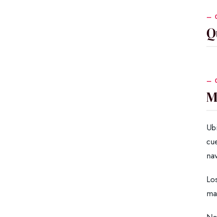
Q
M
Ub
cue
na
Los
ma