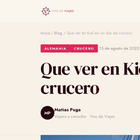
Inicio
/
Blog
/
Que ver en Kiel en un día de crucero
·
15 de agosto de 2022
ALEMANIA
CRUCERO
Que ver en Ki
crucero
Matias Puga
MP
Viajero y consultor · Vivo de Viajes