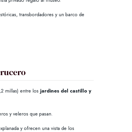
sta privado regaló al museo.
istóricas, transbordadores y un barco de
 crucero
2 millas) entre los
jardines del castillo y
ceros y veleros que pasan.
explanada y ofrecen una vista de los