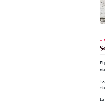
S
El
ci
Tod
ciu
Lo