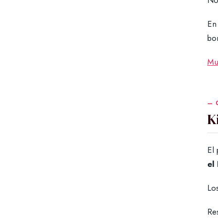
No
En 
bo
Mu
K
El 
el
Los
Res