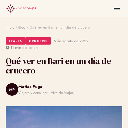
Inicio
/
Blog
/
Qué ver en Bari en un día de crucero
·
·
15 de agosto de 2022
ITALIA
CRUCERO
11 min de lectura
Qué ver en Bari en un día de
crucero
Matias Puga
MP
Viajero y consultor · Vivo de Viajes