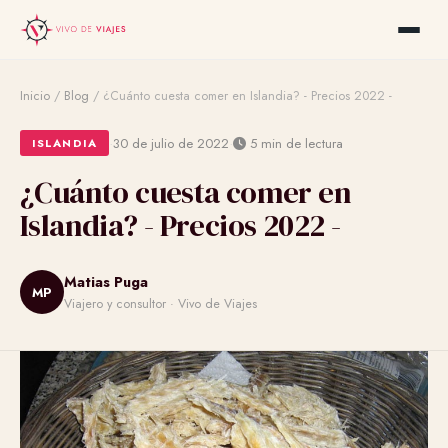
Inicio
/
Blog
/
¿Cuánto cuesta comer en Islandia? - Precios 2022 -
·
·
30 de julio de 2022
5 min de lectura
ISLANDIA
¿Cuánto cuesta comer en
Islandia? - Precios 2022 -
Matias Puga
MP
Viajero y consultor · Vivo de Viajes