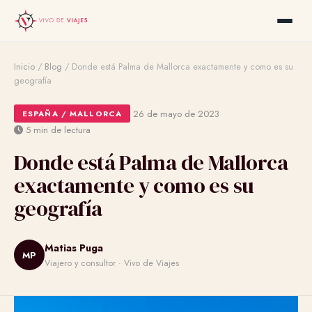
Inicio
/
Blog
/
Donde está Palma de Mallorca exactamente y como es su
geografía
·
·
26 de mayo de 2023
ESPAÑA / MALLORCA
5 min de lectura
Donde está Palma de Mallorca
exactamente y como es su
geografía
Matias Puga
MP
Viajero y consultor · Vivo de Viajes