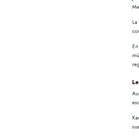
Me
La
co
En
mú
reg
Le
Au
es
Kar
sus