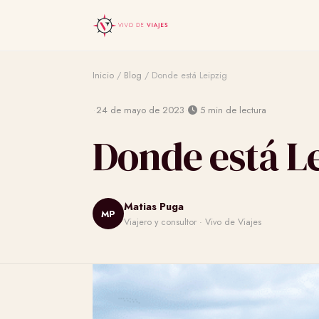
Inicio
/
Blog
/
Donde está Leipzig
·
·
24 de mayo de 2023
5 min de lectura
Donde está Le
Matias Puga
MP
Viajero y consultor · Vivo de Viajes