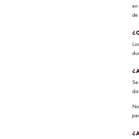
en
de 
¿C
Lo
dur
¿A
Se
dis
No
pa
¿A