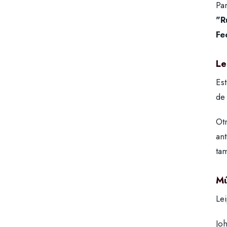
Pa
"R
Fe
Le
Es
de 
Otr
an
tam
Mú
Lei
Jo