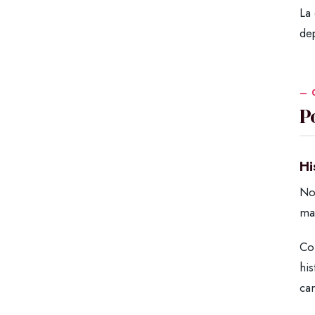
La 
dep
P
Hi
No
ma
Co
his
ca