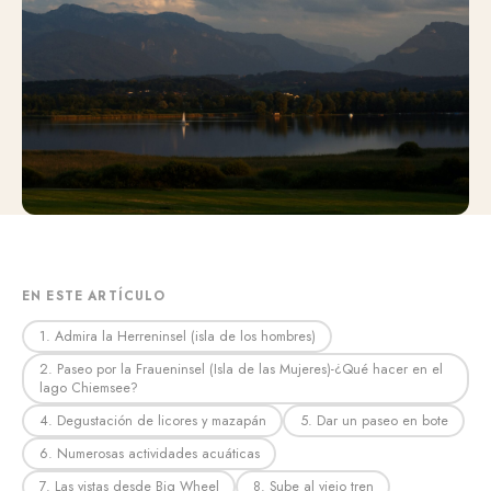
EN ESTE ARTÍCULO
1. Admira la Herreninsel (isla de los hombres)
2. Paseo por la Fraueninsel (Isla de las Mujeres)-¿Qué hacer en el
lago Chiemsee?
4. Degustación de licores y mazapán
5. Dar un paseo en bote
6. Numerosas actividades acuáticas
7. Las vistas desde Big Wheel
8. Sube al viejo tren