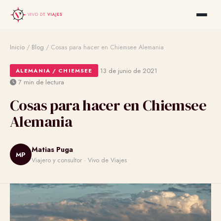
Inicio
/
Blog
/
Cosas para hacer en Chiemsee Alemania
·
·
13 de junio de 2021
ALEMANIA / CHIEMSEE
7 min de lectura
Cosas para hacer en Chiemsee
Alemania
Matias Puga
MP
Viajero y consultor · Vivo de Viajes