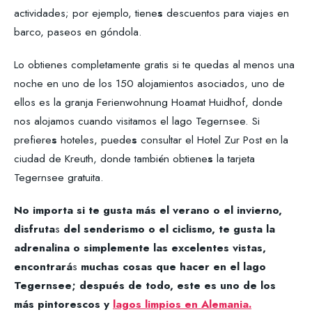
actividades; por ejemplo, tiene
s
descuentos para viajes en
barco, paseos en góndola.
Lo obtienes completamente gratis si te quedas al menos una
noche en uno de los 150 alojamientos asociados, uno de
ellos es la granja Ferienwohnung Hoamat Huidhof, donde
nos alojamos cuando visitamos el lago Tegernsee. Si
prefiere
s
hoteles, puede
s
consultar el Hotel Zur Post en la
ciudad de Kreuth, donde también obtiene
s
la tarjeta
Tegernsee gratuita.
No importa si te gusta más el verano o el invierno,
disfruta
s
del senderismo o el ciclismo, te gusta la
adrenalina o simplemente las excelentes vistas,
encontrará
s
muchas cosas que hacer en el lago
Tegernsee; después de todo, este es uno de los
más pintorescos y
lagos limpios en Alemania.