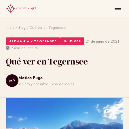
Inicio
/
Blog
/
Qué ver en Tegernsee
·
·
21 de junio de 2021
ALEMANIA / TEGERNSEE
QUE-VER
9 min de lectura
Qué ver en Tegernsee
Matias Puga
MP
Viajero y consultor · Vivo de Viajes