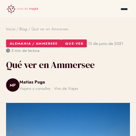
Inicio
/
Blog
/
Qué ver en Ammersee
·
·
13 de junio de 2021
ALEMANIA / AMMERSEE
QUE-VER
5 min de lectura
Qué ver en Ammersee
Matias Puga
MP
Viajero y consultor · Vivo de Viajes