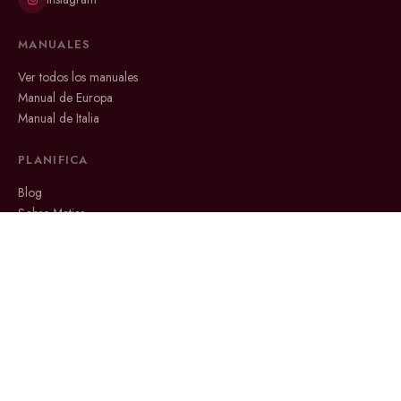
MANUALES
Ver todos los manuales
Manual de Europa
Manual de Italia
PLANIFICA
Blog
Sobre Matias
Consultoría 1·1
CONTACTO
info@vivodeviajes.com
Canal de YouTube
Reservar consultoría 1·1