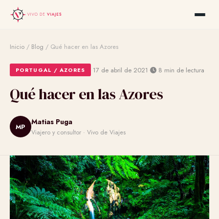
Inicio
/
Blog
/
Qué hacer en las Azores
·
·
17 de abril de 2021
8 min de lectura
PORTUGAL / AZORES
Qué hacer en las Azores
Matias Puga
MP
Viajero y consultor · Vivo de Viajes