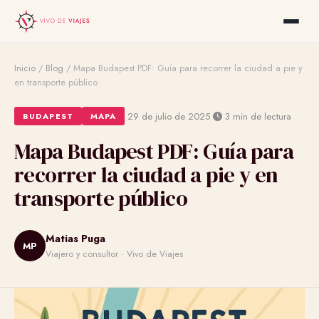
Inicio
/
Blog
/
Mapa Budapest PDF: Guía para recorrer la ciudad a pie y
en transporte público
·
·
29 de julio de 2025
3 min de lectura
BUDAPEST
MAPA
Mapa Budapest PDF: Guía para
recorrer la ciudad a pie y en
transporte público
Matias Puga
MP
Viajero y consultor · Vivo de Viajes