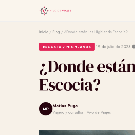
Inicio
/
Blog
/
¿Donde están las Highlands Escocia?
·
·
19 de julio de 2023
ESCOCIA / HIGHLANDS
¿Donde están
Escocia?
Matias Puga
MP
Viajero y consultor · Vivo de Viajes