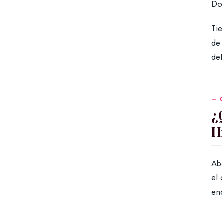
Do
Tie
de
del
¿
H
Aba
el 
enc