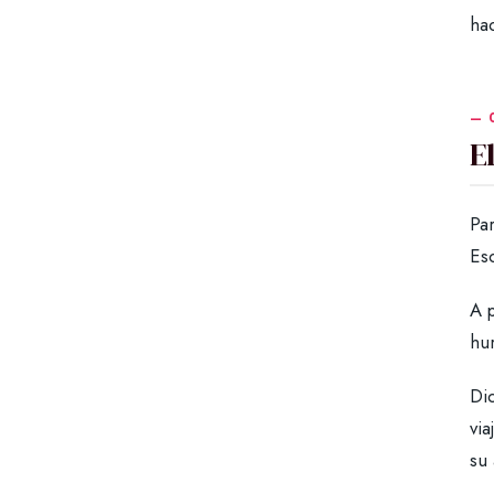
ha
E
Par
Es
A p
hu
Di
via
su