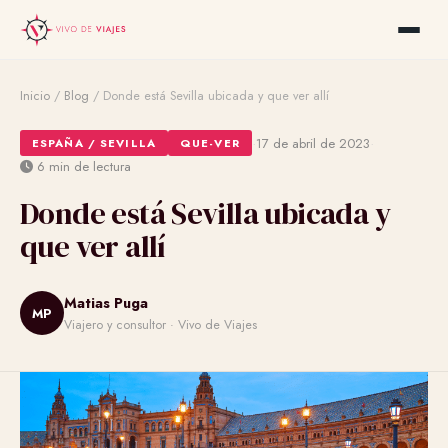
Inicio
/
Blog
/
Donde está Sevilla ubicada y que ver allí
·
·
17 de abril de 2023
ESPAÑA / SEVILLA
QUE-VER
6 min de lectura
Donde está Sevilla ubicada y
que ver allí
Matias Puga
MP
Viajero y consultor · Vivo de Viajes