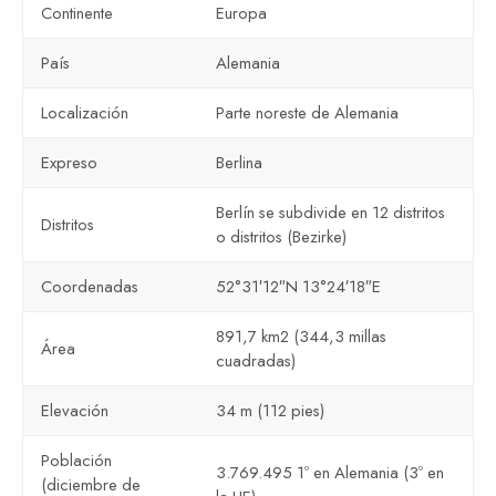
Continente
Europa
País
Alemania
Localización
Parte noreste de Alemania
Expreso
Berlina
Berlín se subdivide en 12 distritos
Distritos
o distritos (Bezirke)
Coordenadas
52°31′12″N 13°24′18″E
891,7 km2 (344,3 millas
Área
cuadradas)
Elevación
34 m (112 pies)
Población
3.769.495 1º en Alemania (3º en
(diciembre de