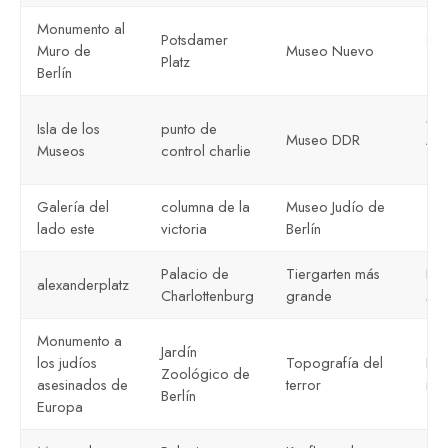
Monumento al
Potsdamer
Ca
Muro de
Museo Nuevo
Platz
Tem
Berlín
Mu
Isla de los
punto de
Museo DDR
Al
Museos
control charlie
Tec
Galería del
columna de la
Museo Judío de
Teu
lado este
victoria
Berlín
Palacio de
Tiergarten más
Erh
alexanderplatz
Charlottenburg
grande
Ma
Monumento a
Jardín
los judíos
Topografía del
Rel
Zoológico de
asesinados de
terror
mun
Berlín
Europa