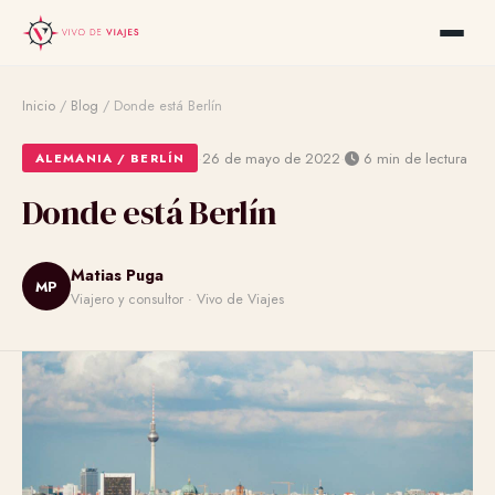
Inicio
/
Blog
/
Donde está Berlín
·
·
26 de mayo de 2022
6 min de lectura
ALEMANIA / BERLÍN
Donde está Berlín
Matias Puga
MP
Viajero y consultor · Vivo de Viajes