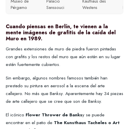
Museo de
Palacio
Kaufhaus des
Tie
Pérgamo
Sanssouci
Westens
Ber
Cuando piensas en Berlín, te vienen a la
mente imágenes de grafitis de la caída del
Muro en 1989.
Grandes extensiones de muro de piedra fueron pintadas
con grafitis y los restos del muro que aún están en su lugar
están fuertemente cubiertos.
Sin embargo, algunos nombres famosos también han
prestado su pintura en aerosol a la escena del arte
callejero. No más que Banksy. Aparentemente hay 34 piezas
de arte callejero que se cree que son de Banksy.
El icónico
Flower Thrower de Banks
y se puede
encontrar en el patio de
The Kunsthaus Tacheles o Art