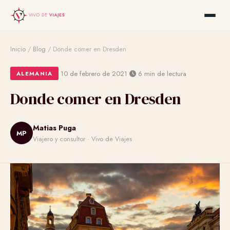
Inicio
/
Blog
/
Donde comer en Dresden
·
·
10 de febrero de 2021
6 min de lectura
ALEMANIA
Donde comer en Dresden
Matias Puga
MP
Viajero y consultor · Vivo de Viajes