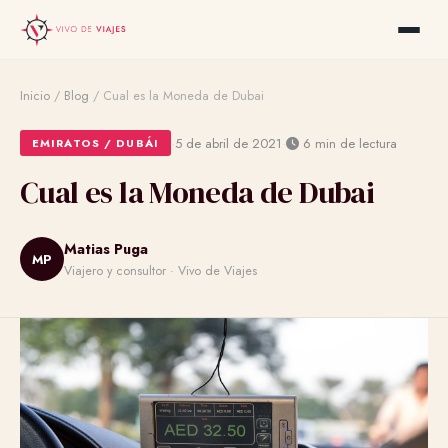
Inicio
/
Blog
/
Cual es la Moneda de Dubai
·
·
5 de abril de 2021
6 min de lectura
EMIRATOS / DUBÁI
Cual es la Moneda de Dubai
Matias Puga
MP
Viajero y consultor · Vivo de Viajes