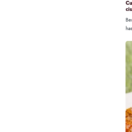
Cu
ci
Ber
ha