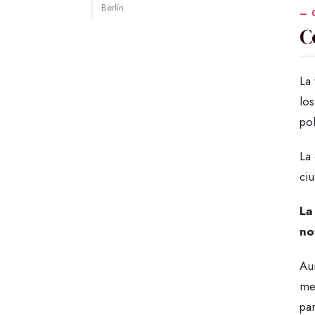
Berlín
C
La 
los
pol
La
ciu
La
no
Aun
me
par