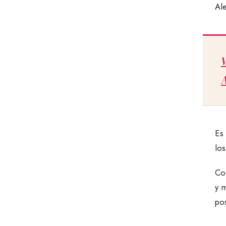
Al
V
A
Es
lo
Co
y m
po