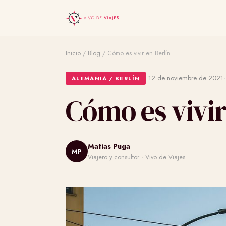
Inicio
/
Blog
/
Cómo es vivir en Berlín
·
12 de noviembre de 2021
ALEMANIA / BERLÍN
Cómo es vivir
Matias Puga
MP
Viajero y consultor · Vivo de Viajes