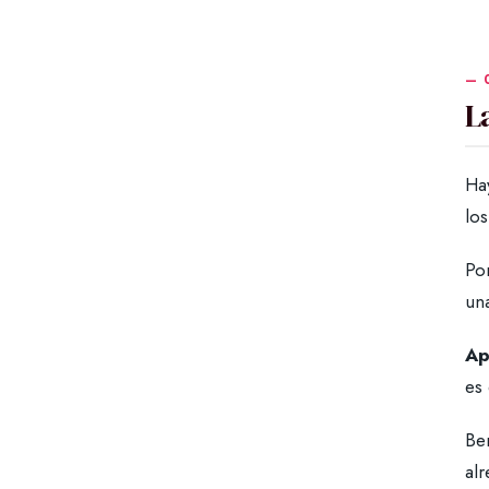
L
Ha
los
Po
una
Ap
es 
Ber
al