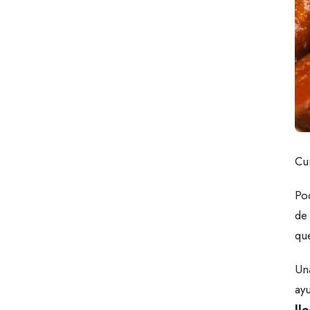
Cu
Po
de 
que
Una
ayu
ll