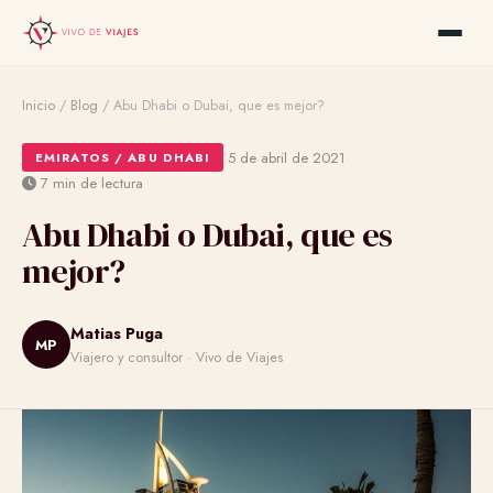
Inicio
/
Blog
/
Abu Dhabi o Dubai, que es mejor?
·
·
5 de abril de 2021
EMIRATOS / ABU DHABI
7 min de lectura
Abu Dhabi o Dubai, que es
mejor?
Matias Puga
MP
Viajero y consultor · Vivo de Viajes