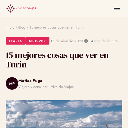
Inicio
/
Blog
/
15 mejores cosas que ver en Turín
·
·
15 de abril de 2023
14 min de lectura
ITALIA
QUE-VER
15 mejores cosas que ver en
Turín
Matias Puga
MP
Viajero y consultor · Vivo de Viajes