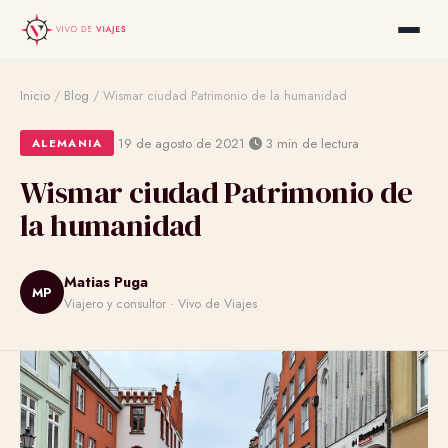
Inicio
/
Blog
/
Wismar ciudad Patrimonio de la humanidad
·
·
19 de agosto de 2021
3 min de lectura
ALEMANIA
Wismar ciudad Patrimonio de
la humanidad
Matias Puga
MP
Viajero y consultor · Vivo de Viajes