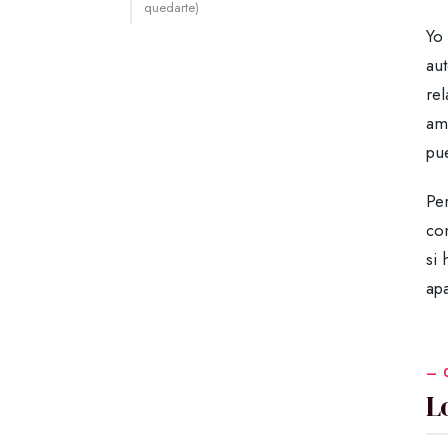
quedarte)
Yo 
au
rel
amb
pu
Per
con
si 
apa
L