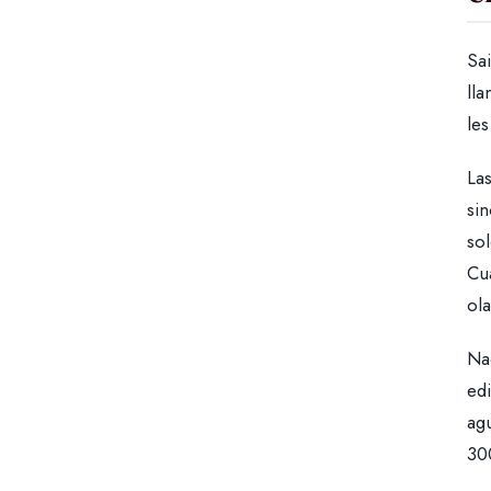
Sa
lla
les
Las
si
so
Cua
ol
Nad
ed
agu
300