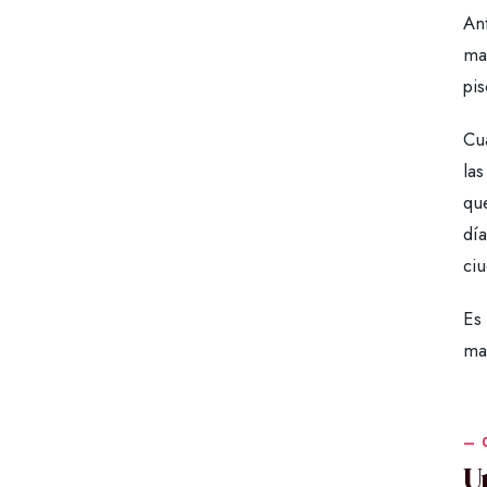
Ant
ma
pis
Cu
las
que
día
ci
Es
mar
U