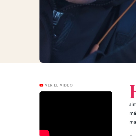
VER EL VIDEO
si
má
man