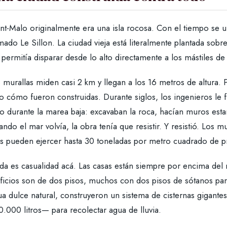
int-Malo originalmente era una isla rocosa. Con el tiempo se 
mado Le Sillon. La ciudad vieja está literalmente plantada sobr
 permitía disparar desde lo alto directamente a los mástiles d
 murallas miden casi 2 km y llegan a los 16 metros de altura.
no cómo fueron construidas. Durante siglos, los ingenieros le
lo durante la marea baja: excavaban la roca, hacían muros est
ndo el mar volvía, la obra tenía que resistir. Y resistió. Los 
as pueden ejercer hasta 30 toneladas por metro cuadrado de p
a es casualidad acá. Las casas están siempre por encima del ni
ificios son de dos pisos, muchos con dos pisos de sótanos p
a dulce natural, construyeron un sistema de cisternas gigantes
.000 litros— para recolectar agua de lluvia.