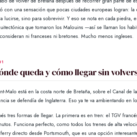
abo de volver de Bretaña después de recorrer gran parte de es
jó con una sensación que pocas ciudades europeas logran: la d
a lucirse, sino para sobrevivir. Y eso se nota en cada piedra, 
quitectónica que tomaron los Malouins —así se llaman los habi
 consideran ni franceses ni bretones. Mucho menos ingleses.
ónde queda y cómo llegar sin volver
nt-Malo está en la costa norte de Bretaña, sobre el Canal de 
ncia se defendía de Inglaterra. Eso ya te va ambientando en lo
és tres formas de llegar. La primera es en tren: el TGV francés
utos. Funciona perfecto, como todos los trenes de alta velocid
ferry directo desde Portsmouth, que es una opción interesante 