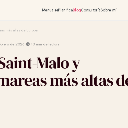
Manuales
Planifica
Blog
Consultoría
Sobre mí
reas más altas de Europa
·
ebrero de 2026
10 min de lectura
Saint-Malo y
mareas más altas d