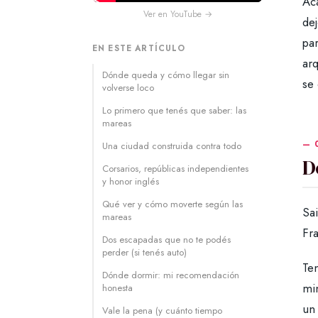
Ac
Ver en YouTube →
de
par
EN ESTE ARTÍCULO
ar
Dónde queda y cómo llegar sin
se
volverse loco
Lo primero que tenés que saber: las
mareas
Una ciudad construida contra todo
D
Corsarios, repúblicas independientes
y honor inglés
Qué ver y cómo moverte según las
Sai
mareas
Fra
Dos escapadas que no te podés
perder (si tenés auto)
Ten
Dónde dormir: mi recomendación
min
honesta
un 
Vale la pena (y cuánto tiempo