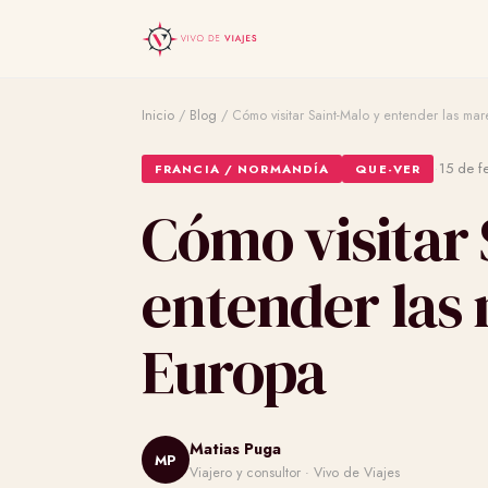
Inicio
/
Blog
/
Cómo visitar Saint-Malo y entender las ma
·
15 de f
FRANCIA / NORMANDÍA
QUE-VER
Cómo visitar 
entender las 
Europa
Matias Puga
MP
Viajero y consultor · Vivo de Viajes