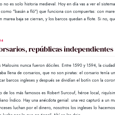
o no es solo historia medieval. Hoy en día vas a ver el sistema
í como "basán a fló") que funciona con compuertas: con marea 
 marea baja se cierran, y los barcos quedan a flote. Si no, qu
orsarios, repúblicas independientes 
s Malouins nunca fueron dóciles. Entre 1590 y 1594, la ciudad
aba llena de corsarios, que no son piratas: el corsario tenía un 
car barcos ingleses y después se dividían el botín con la coro
o de los más famosos es Robert Surcouf, héroe local, riquísim
ano Índico. Hay una anécdota genial: una vez capturó a un mar
nceses luchan por el dinero, nosotros los ingleses lo hacemos
 lucha por lo que no tiene". Ahí se las dejo.