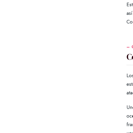
Est
as
Con
C
Lo
est
ata
Un
océ
fra
uno