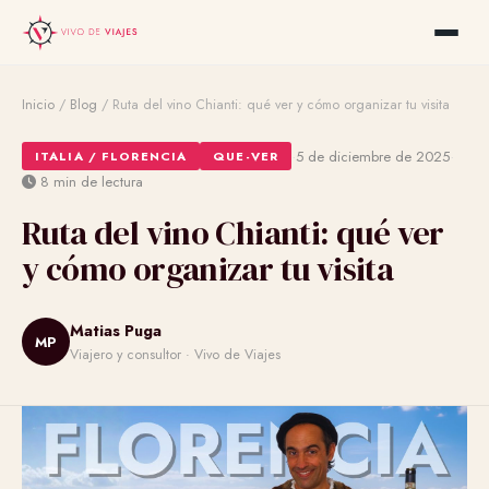
Inicio
/
Blog
/
Ruta del vino Chianti: qué ver y cómo organizar tu visita
·
·
5 de diciembre de 2025
ITALIA / FLORENCIA
QUE-VER
8 min de lectura
Ruta del vino Chianti: qué ver
y cómo organizar tu visita
Matias Puga
MP
Viajero y consultor · Vivo de Viajes