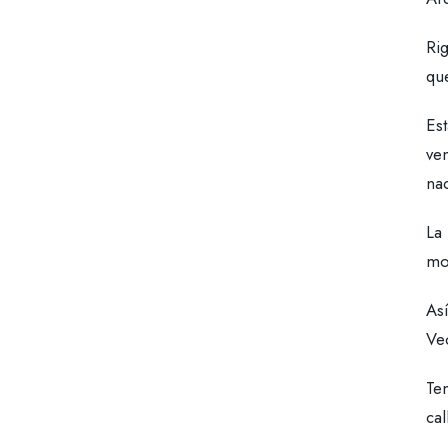
Rig
que
Est
ven
nac
La 
mo
Así
Vec
Te
cal