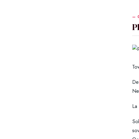
P
To
De
Ne
La 
So
so