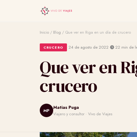
Inicio
/
Blog
/
Que ver en Riga en un día de crucero
·
·
24 de agosto de 2022
22 min de le
CRUCERO
Que ver en Ri
crucero
Matias Puga
MP
Viajero y consultor · Vivo de Viajes