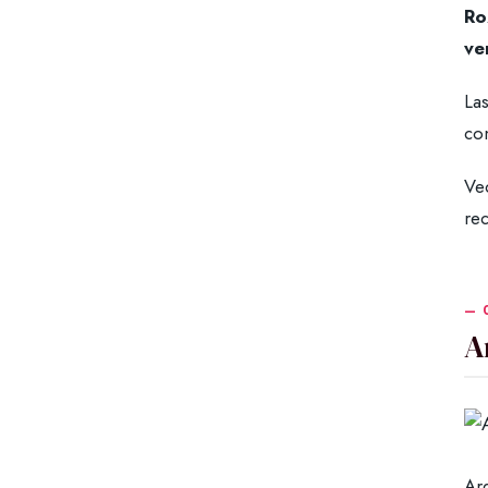
Ro
ve
La
co
Ve
re
A
Ar