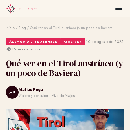
Inicio
/
Blog
/
Qué ver en el Tirol austríaco (y un poco de Baviera)
·
10 de agosto de 2025
ALEMANIA / TEGERNSEE
QUE-VER
·
15 min de lectura
Qué ver en el Tirol austríaco (y
un poco de Baviera)
Matias Puga
MP
Viajero y consultor · Vivo de Viajes