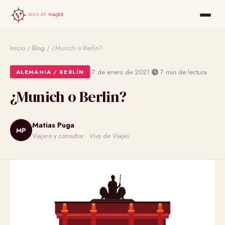
Inicio
/
Blog
/
¿Munich o Berlin?
·
·
7 de enero de 2021
7 min de lectura
ALEMANIA / BERLÍN
¿Munich o Berlin?
Matias Puga
MP
Viajero y consultor · Vivo de Viajes